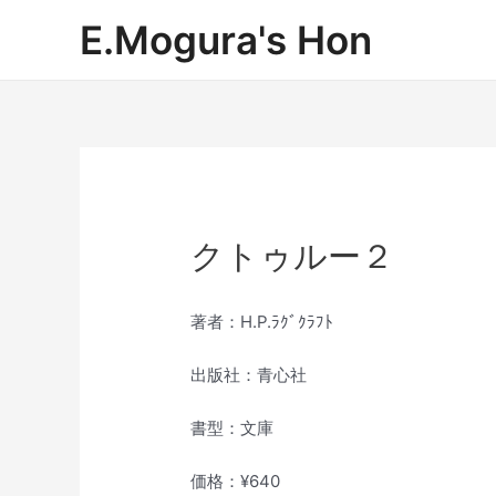
内
E.Mogura's Hon
容
を
ス
キ
ッ
プ
クトゥルー２
著者：H.P.ﾗｸﾞｸﾗﾌﾄ
出版社：青心社
書型：文庫
価格：¥640