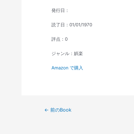
発行日：
読了日：01/01/1970
評点：0
ジャンル：娯楽
Amazon で購入
投
←
前のBook
稿
ナ
ビ