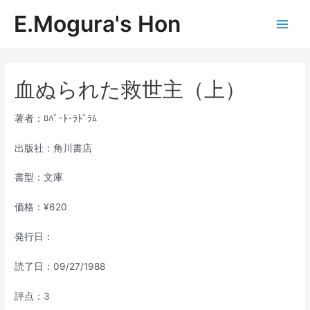
内
E.Mogura's Hon
容
Main
を
ス
Men
キ
ッ
血ぬられた救世主（上）
プ
著者：ﾛﾊﾞｰﾄ･ﾗﾄﾞﾗﾑ
出版社：角川書店
書型：文庫
価格：¥620
発行日：
読了日：09/27/1988
評点：3