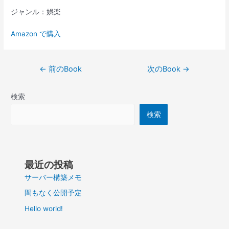
ジャンル：娯楽
Amazon で購入
投
←
前のBook
次のBook
→
稿
ナ
検索
ビ
ゲ
検索
ー
シ
ョ
ン
最近の投稿
サーバー構築メモ
間もなく公開予定
Hello world!