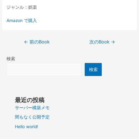
ジャンル：娯楽
Amazon で購入
投
←
前のBook
次のBook
→
稿
ナ
検索
ビ
ゲ
検索
ー
シ
ョ
ン
最近の投稿
サーバー構築メモ
間もなく公開予定
Hello world!