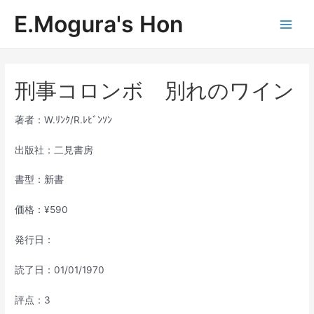
内
E.Mogura's Hon
容
Main
を
ス
Men
キ
ッ
刑事コロンボ 別れのワイン
プ
著者：W.ﾘﾝｸ/R.ﾚﾋﾞﾝｿﾝ
出版社：二見書房
書型：新書
価格：¥590
発行日：
読了日：01/01/1970
評点：3