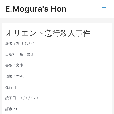
内
E.Mogura's Hon
容
Main
を
ス
Men
キ
ッ
オリエント急行殺人事件
プ
著者：ｱｶﾞｻ･ｸﾘｽﾃｨ
出版社：角川書店
書型：文庫
価格：¥240
発行日：
読了日：01/01/1970
評点：0