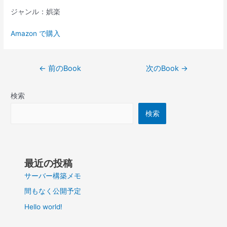
ジャンル：娯楽
Amazon で購入
投
←
前のBook
次のBook
→
稿
ナ
検索
ビ
ゲ
検索
ー
シ
ョ
ン
最近の投稿
サーバー構築メモ
間もなく公開予定
Hello world!