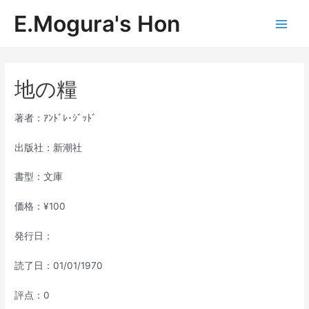
内
E.Mogura's Hon
容
Main
を
ス
Men
キ
ッ
地の糧
プ
著者：ｱﾝﾄﾞﾚ･ｼﾞｯﾄﾞ
出版社：新潮社
書型：文庫
価格：¥100
発行日：
読了日：01/01/1970
評点：0