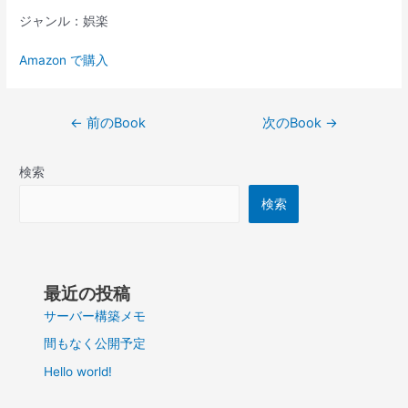
ジャンル：娯楽
Amazon で購入
投
←
前のBook
次のBook
→
稿
ナ
検索
ビ
ゲ
検索
ー
シ
ョ
ン
最近の投稿
サーバー構築メモ
間もなく公開予定
Hello world!