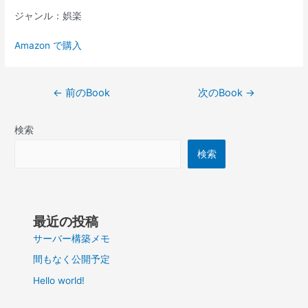
ジャンル：娯楽
Amazon で購入
投
←
前のBook
次のBook
→
稿
ナ
検索
ビ
ゲ
検索
ー
シ
ョ
ン
最近の投稿
サーバー構築メモ
間もなく公開予定
Hello world!