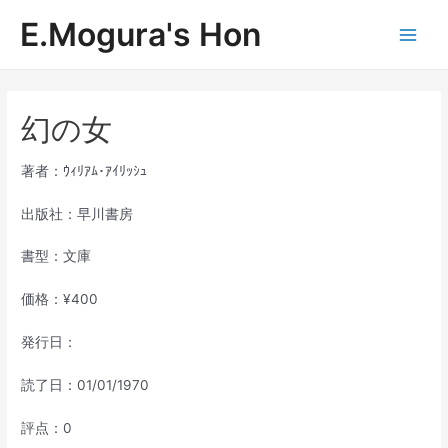
内
E.Mogura's Hon
容
Main
を
ス
Men
キ
ッ
幻の女
プ
著者：ｳｨﾘｱﾑ･ｱｲﾘｯｼｭ
出版社：早川書房
書型：文庫
価格：¥400
発行日：
読了日：01/01/1970
評点：0