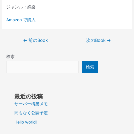
ジャンル：娯楽
Amazon で購入
投
←
前のBook
次のBook
→
稿
ナ
検索
ビ
ゲ
検索
ー
シ
ョ
ン
最近の投稿
サーバー構築メモ
間もなく公開予定
Hello world!