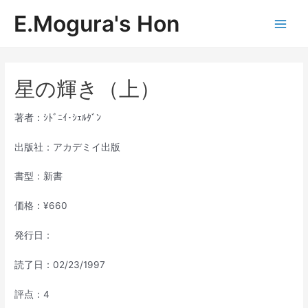
内
E.Mogura's Hon
容
Main
を
ス
Men
キ
ッ
星の輝き（上）
プ
著者：ｼﾄﾞﾆｲ･ｼｪﾙﾀﾞﾝ
出版社：アカデミイ出版
書型：新書
価格：¥660
発行日：
読了日：02/23/1997
評点：4