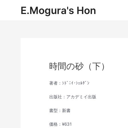
内
E.Mogura's Hon
容
を
ス
キ
ッ
プ
時間の砂（下）
著者：ｼﾄﾞﾆｲ･ｼｪﾙﾀﾞﾝ
出版社：アカデミイ出版
書型：新書
価格：¥631