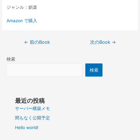
ジャンル：娯楽
Amazon で購入
投
←
前のBook
次のBook
→
稿
ナ
検索
ビ
ゲ
検索
ー
シ
ョ
ン
最近の投稿
サーバー構築メモ
間もなく公開予定
Hello world!