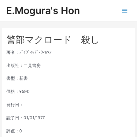
内
E.Mogura's Hon
容
Main
を
ス
Men
キ
ッ
警部マクロード 殺し
プ
著者：ﾃﾞｲｳﾞｨｯﾄﾞ･ｳｨﾙｿﾝ
出版社：二見書房
書型：新書
価格：¥590
発行日：
読了日：01/01/1970
評点：0