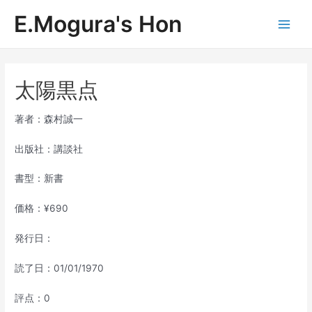
内
E.Mogura's Hon
容
Main
を
ス
Men
キ
ッ
太陽黒点
プ
著者：森村誠一
出版社：講談社
書型：新書
価格：¥690
発行日：
読了日：01/01/1970
評点：0