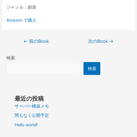
ジャンル：娯楽
Amazon で購入
投
←
前のBook
次のBook
→
稿
ナ
検索
ビ
ゲ
検索
ー
シ
ョ
ン
最近の投稿
サーバー構築メモ
間もなく公開予定
Hello world!