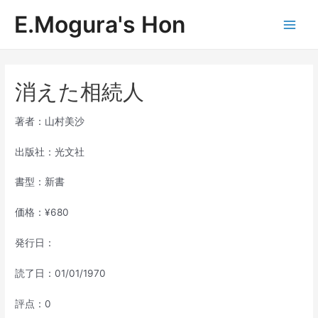
内
E.Mogura's Hon
容
Main
を
ス
Men
キ
ッ
消えた相続人
プ
著者：山村美沙
出版社：光文社
書型：新書
価格：¥680
発行日：
読了日：01/01/1970
評点：0