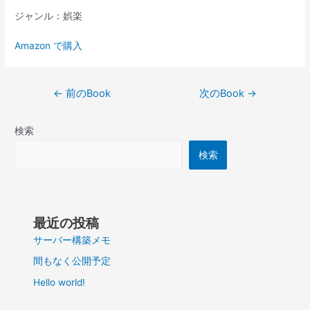
ジャンル：娯楽
Amazon で購入
投
←
前のBook
次のBook
→
稿
ナ
検索
ビ
ゲ
検索
ー
シ
ョ
ン
最近の投稿
サーバー構築メモ
間もなく公開予定
Hello world!